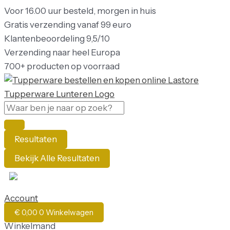
Ga
Search
Search
Oorspronkelijke
Oorspronkelijke
Oorspronkelijke
Oorspronkelijke
Huidige
Huidige
Huidige
Huidige
Voor
16.00
uur
besteld,
morgen
in
huis
naar
...
...
prijs
prijs
prijs
prijs
prijs
prijs
prijs
prijs
Gratis
verzending
vanaf
99
euro
de
was:
was:
was:
was:
is:
is:
is:
is:
Klantenbeoordeling
9,5/10
inhoud
€ 9,90.
€ 9,90.
€ 13,90.
€ 13,90.
€ 4,90.
€ 4,90.
€ 9,00.
€ 9,00.
Verzending
naar
heel
Europa
700+
producten
op
voorraad
Resultaten
Bekijk Alle Resultaten
NL
Account
€
0,00
0
Winkelwagen
Winkelmand