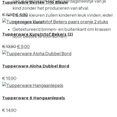
van je picknick of het verjaardagsfeestje van je
Tupperware Bestek Trio Blauw
kind zonder het produceren van afval.
€
9,90
€
4,90
De felle kleuren zullen kinderen leuk vinden, ieder
zijn eigen kleur!
Getextureerd binnen- en buitenkant om krassen
Tupperware Kunststof Bekers (2)
door bestek te voorkomen.
€
13,90
€
9,00
Tupperware Aloha Dubbel Bord
€
19,90
Tupperware 6 Hangaanlepels
€
14,90