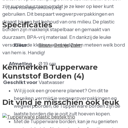
zijn super duurzaam omdat je ze keer op keer kunt
Lees volledige omschrijving
gebruiken. Dit bespaart wegwerpverpakkingen en
draagt ​​bij aan het behoud van ons milieu. De plastic
Specificaties
borden zijn makkelijk stapelbaar en gemaakt van
duurzaam, BPA-vrij materiaal. En dankzij de leuke
verschillende kleuren weet iedereen meteen welk bord
Kleur
Blauw
,
Oranje
,
Zalm
van hem is. Handig!
Afmeting
Ø 19 cm
Kenmerken Tupperware
Kunststof Borden (4)
Geschikt voor
Vaatwasser
Wil jij ook een groenere planeet? Om dit te
bereiken, vermijd je wegwerpverpakkingen en
Dit vind je misschien ook leuk
wegwerpborden, de Tupperware borden zijn de
laatste borden die je ooit zult hoeven kopen.
Met de Tupperware borden, kan je nu genieten