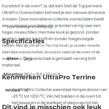
Kunststof in de oven? Ja, dat kan! Met de Tupperware
UltraPro Ovenschalen betreed je een nieuwe dimensie
in koken. Deze innovatieve collectie ovenschalen biedt
een scala aan voordelen die je kookervaring naar een
Lees volledige omschrijving
hoger niveau tillen. Hiermee kook je gezond, zonder
spatten, zonder toezicht én zonder toegevoegde
Specificaties
vetten.
Met de UltraPro Terrine tover je zonder moeite
heerlijke ovenschotels, brood en cake uit de oven of de
magnetron.
De ovenschaal is gemaakt van erg licht
Kleur
Grijs
materiaal.
Afmeting
28,2 x 15,5 x 12 cm h
Kenmerken UltraPro Terrine
De UltraPro Collectie weerstaat temperaturen van
Inhoud
1,8 l
-25 °C tot +250 °C. Van het bakken in de oven tot
het bewaren in de koelkast of diepvries tot het
Dit vind je misschien ook leuk