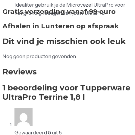
Idealiter gebruik je de Microvezel UltraPro voor
Gratis verzending vanaf 99 euro
het grondig reinigen van jouw UltraPro.
Afhalen in Lunteren op afspraak
Dit vind je misschien ook leuk
Nog geen producten gevonden
Reviews
1 beoordeling voor
Tupperware
UltraPro Terrine 1,8 l
Gewaardeerd
5
uit 5