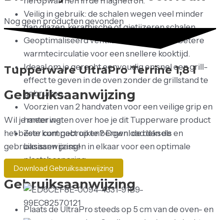
heropwarmen in de magnetron.
Veilig in gebruik: de schalen wegen veel minder
Nog geen producten gevonden
dan glazen, keramische of gietijzeren schalen.
Geoptimaliseerd ventilatiesysteem: een betere
warmtecirculatie voor een snellere kooktijd.
Ideaal om je gerecht eenvoudig en snel een grill-
Tupperware UltraPro Terrine 1,8 l
effect te geven in de oven zonder de grillstand te
Gebruiksaanwijzing
gebruiken.
Voorzien van 2 handvaten voor een veilige grip en
Wil je meer weten over hoe je dit Tupperware product
hantering.
het beste kunt gebruiken? Download dan de
Zeer compact op te bergen: de deksels en
gebruiksaanwijzing!
basissen passen in elkaar voor een optimale
plaatsbesparing.
Download Gebruiksaanwijzing
Gebruiksaanwijzing
Plaats de UltraPro steeds op 5 cm van de oven- en