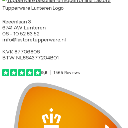
Reeënlaan 3
6741 AW Lunteren
06 - 10 52 83 52
info@lastoretupperware.nl
KVK 87706806
BTW NL864377204B01