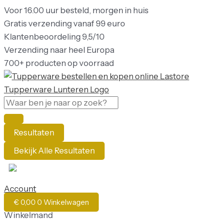
Ga
Search
Search
Tupperware
Oorspronkelijke
Huidige
Voor
16.00
uur
besteld,
morgen
in
huis
naar
...
...
UltraPro Terrine
prijs
prijs
Gratis
verzending
vanaf
99
euro
de
1,8
was:
is:
Klantenbeoordeling
9,5/10
inhoud
l
€ 89,90.
€ 84,90.
Verzending
naar
heel
Europa
aantal
700+
producten
op
voorraad
Resultaten
Bekijk Alle Resultaten
NL
Account
€
0,00
0
Winkelwagen
Winkelmand