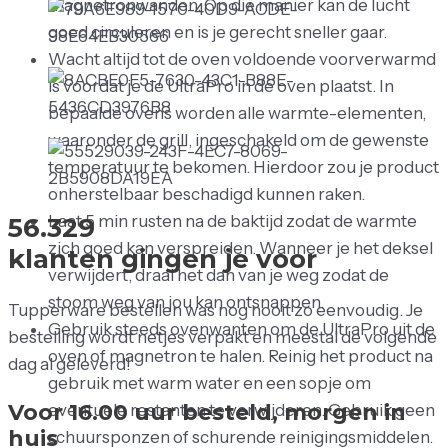
magnetronwanden. Op die manier kan de lucht
goed circuleren en is je gerecht sneller gaar.
Wacht altijd tot de oven voldoende voorverwarmd
is voordat je de UltraPro in de oven plaatst. In
bepaalde ovens worden alle warmte-elementen,
waaronder de grill, ingeschakeld om de gewenste
temperatuur te bekomen. Hierdoor zou je product
onherstelbaar beschadigd kunnen raken.
Laat 5 min rusten na de baktijd zodat de warmte
5
6
.
3
2
9
zich goed kan verspreiden. Wanneer je het deksel
klanten
gingen
je
voor
verwijdert, draai het dan van je weg zodat de
stoom weg van jou kan ontsnappen.
Tupperware bestellen was nog nooit zo eenvoudig. Je
Gebruik steeds ovenwanten om de UltraPro uit de
bestelling wordt netjes verpakt en meestal de volgende
oven of magnetron te halen. Reinig het product na
dag al geleverd!
gebruik met warm water en een sopje om
Voor 16.00 uur besteld, morgen in
eventuele restanten te verwijderen. Gebruik geen
huis
schuursponzen of schurende reinigingsmiddelen.