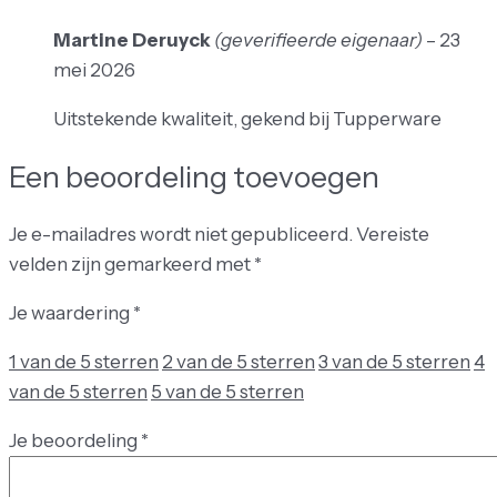
Martine Deruyck
(geverifieerde eigenaar)
–
23
mei 2026
Uitstekende kwaliteit, gekend bij Tupperware
Een beoordeling toevoegen
Je e-mailadres wordt niet gepubliceerd.
Vereiste
velden zijn gemarkeerd met
*
Je waardering
*
1 van de 5 sterren
2 van de 5 sterren
3 van de 5 sterren
4
van de 5 sterren
5 van de 5 sterren
Je beoordeling
*